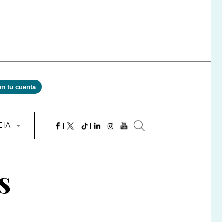
en tu cuenta
E IA
s