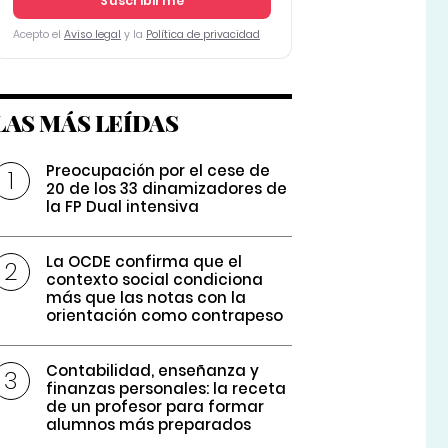
Suscribirme
Acepto el
Aviso legal
y la
Política de privacidad
LAS MÁS LEÍDAS
Preocupación por el cese de
20 de los 33 dinamizadores de
la FP Dual intensiva
La OCDE confirma que el
contexto social condiciona
más que las notas con la
orientación como contrapeso
Contabilidad, enseñanza y
finanzas personales: la receta
de un profesor para formar
alumnos más preparados