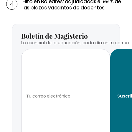
Hito en Baleares: adjudicadas el 99 % de
las plazas vacantes de docentes
Boletín de Magisterio
Lo esencial de la educación, cada día en tu correo.
Suscri