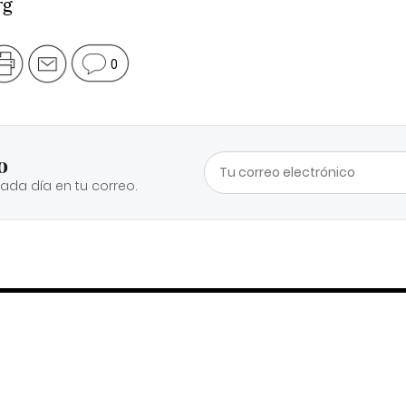
rg
0
o
cada día en tu correo.