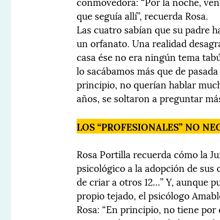
conmovedora: “Por la noche, ve
que seguía allí”, recuerda Rosa.
Las cuatro sabían que su padre h
un orfanato. Una realidad desagr
casa ése no era ningún tema ta
lo sacábamos más que de pasada y
principio, no querían hablar much
años, se soltaron a preguntar más
LOS “PROFESIONALES” NO NE
Rosa Portilla recuerda cómo la J
psicológico a la adopción de sus 
de criar a otros 12…” Y, aunque p
propio tejado, el psicólogo Amab
Rosa: “En principio, no tiene por