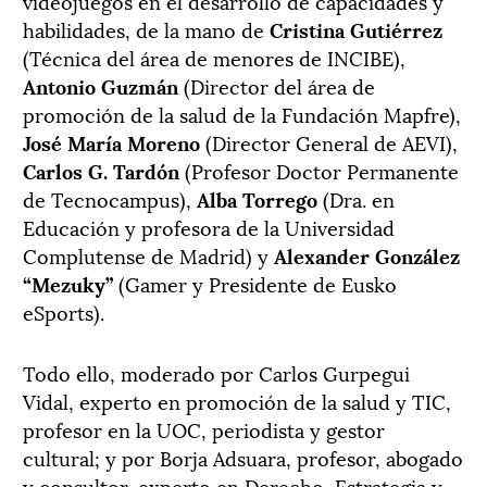
videojuegos en el desarrollo de capacidades y
habilidades, de la mano de
Cristina Gutiérrez
(Técnica del área de menores de INCIBE),
Antonio Guzmán
(Director del área de
promoción de la salud de la Fundación Mapfre),
José María Moreno
(Director General de AEVI),
Carlos G. Tardón
(Profesor Doctor Permanente
de Tecnocampus),
Alba Torrego
(Dra. en
Educación y profesora de la Universidad
Complutense de Madrid) y
Alexander González
“Mezuky”
(Gamer y Presidente de Eusko
eSports).
Todo ello, moderado por Carlos Gurpegui
Vidal, experto en promoción de la salud y TIC,
profesor en la UOC, periodista y gestor
cultural; y por Borja Adsuara, profesor, abogado
y consultor, experto en Derecho, Estrategia y