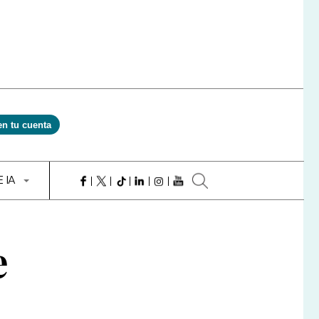
en tu cuenta
E IA
e