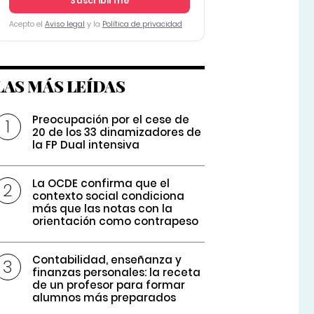
Suscribirme
Acepto el
Aviso legal
y la
Política de privacidad
LAS MÁS LEÍDAS
Preocupación por el cese de
20 de los 33 dinamizadores de
la FP Dual intensiva
La OCDE confirma que el
contexto social condiciona
más que las notas con la
orientación como contrapeso
Contabilidad, enseñanza y
finanzas personales: la receta
de un profesor para formar
alumnos más preparados