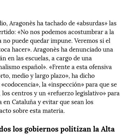
io, Aragonès ha tachado de «absurdas» las
dvertido: «No nos podemos acostumbrar a la
ra no puede quedar impune. Veremos si el
 toca hacer». Aragonès ha denunciado una
lán en las escuelas, a cargo de una
nalismo español». «Frente a esta ofensiva
rto, medio y largo plazo», ha dicho
 «codocencia», la «inspección» para que se
los centros y un «refuerzo legislativo» para
a en Cataluña y evitar que sean los
facto sobre esta materia.
os los gobiernos politizan la Alta