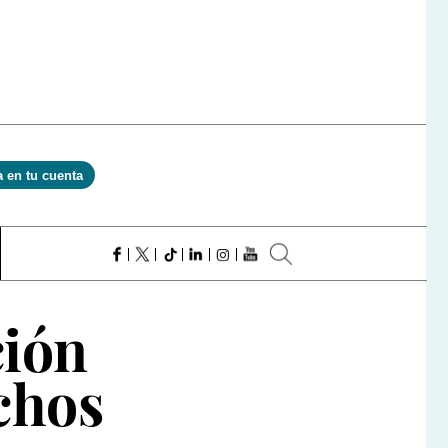
a en tu cuenta
ción
chos