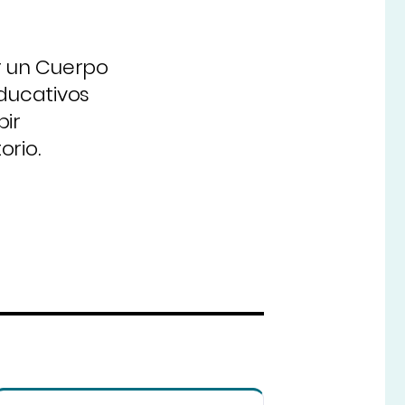
r un Cuerpo
educativos
bir
orio.