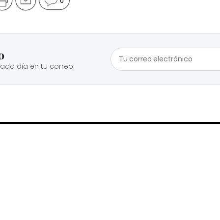
0
o
cada día en tu correo.