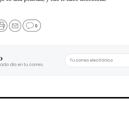
0
o
cada día en tu correo.