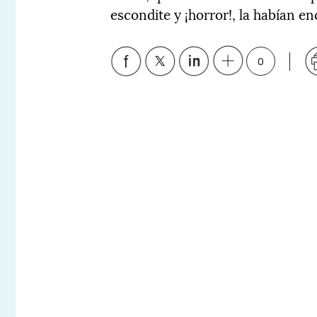
escondite y ¡horror!, la habían e
0