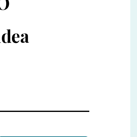
O
idea