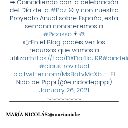
➡ Coincidiendo con la celebración
del Día de la
#Paz
☮ y con nuestro
Proyecto Anual sobre España, esta
semana conoceremos a
#Picasso
.👨‍🎨
👉En el Blog podéis ver los
recursos que vamos a
utilizar:
https://t.co/DXDo4lcJRR
#diadel
#claustrovirtual
pic.twitter.com/MsBatvMcXb
— El
Nido de Pippi (@elnidodepippi)
January 26, 2021
MARÍA NICOLÁS:@marianiabe