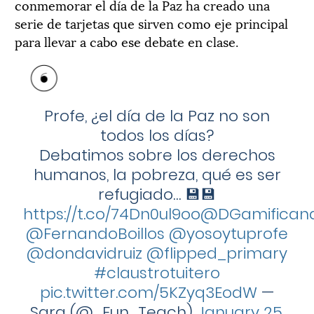
conmemorar el día de la Paz ha creado una
serie de tarjetas que sirven como eje principal
para llevar a cabo ese debate en clase.
Profe, ¿el día de la Paz no son
todos los días?
Debatimos sobre los derechos
humanos, la pobreza, qué es ser
refugiado… 💾💾
https://t.co/74Dn0ul9oo
@DGamifican
@FernandoBoillos
@yosoytuprofe
@dondavidruiz
@flipped_primary
#claustrotuitero
pic.twitter.com/5KZyq3EodW
—
Sara (@_Fun_Teach)
January 25,