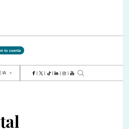
en tu cuenta
E IA
tal