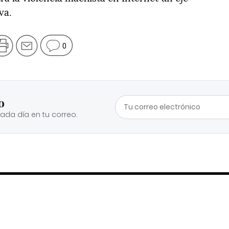
va.
0
o
cada día en tu correo.