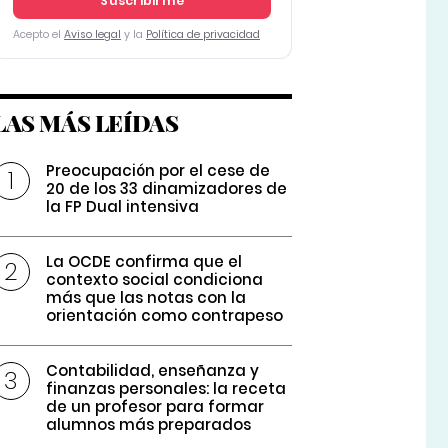
Suscribirme
Acepto el
Aviso legal
y la
Política de privacidad
LAS MÁS LEÍDAS
Preocupación por el cese de
20 de los 33 dinamizadores de
la FP Dual intensiva
La OCDE confirma que el
contexto social condiciona
más que las notas con la
orientación como contrapeso
Contabilidad, enseñanza y
finanzas personales: la receta
de un profesor para formar
alumnos más preparados