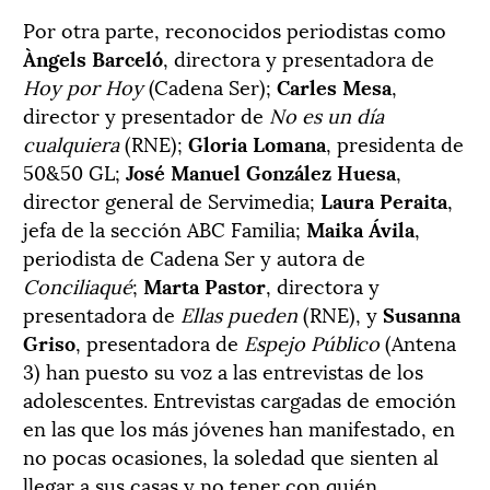
Por otra parte, reconocidos periodistas como
Àngels Barceló
, directora y presentadora de
Hoy por Hoy
(Cadena Ser);
Carles Mesa
,
director y presentador de
No es un día
cualquiera
(RNE);
Gloria Lomana
, presidenta de
50&50 GL;
José Manuel González Huesa
,
director general de Servimedia;
Laura Peraita
,
jefa de la sección ABC Familia;
Maika Ávila
,
periodista de Cadena Ser y autora de
Conciliaqué
;
Marta Pastor
, directora y
presentadora de
Ellas pueden
(RNE), y
Susanna
Griso
, presentadora de
Espejo Público
(Antena
3) han puesto su voz a las entrevistas de los
adolescentes. Entrevistas cargadas de emoción
en las que los más jóvenes han manifestado, en
no pocas ocasiones, la soledad que sienten al
llegar a sus casas y no tener con quién