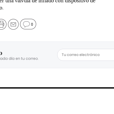
r una válvula de inflado con dispositivo de
o.
0
o
cada día en tu correo.