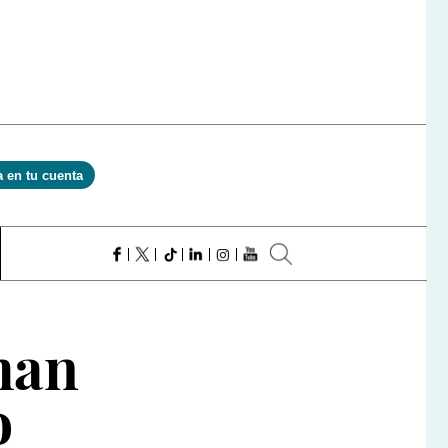
a en tu cuenta
han
o