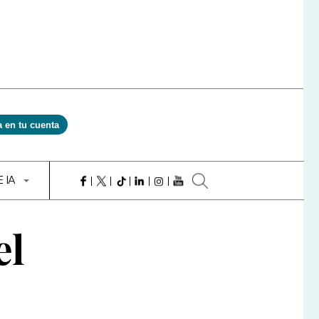
a en tu cuenta
E IA
el