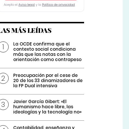
Acepto el
Aviso legal
y la
Política de privacidad
LAS MÁS LEÍDAS
La OCDE confirma que el
contexto social condiciona
más que las notas con la
orientación como contrapeso
Preocupación por el cese de
20 de los 33 dinamizadores de
la FP Dual intensiva
Javier García Gibert: «El
humanismo hace libre, las
ideologías y la tecnología no»
Contabilidad, enseñanza y