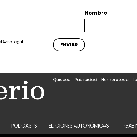
Nombre
el
Aviso Legal
Quiosco
Publicidad
Hemeroteca
L
A
PODCASTS
EDICIONES AUTONÓMICAS
GABIN