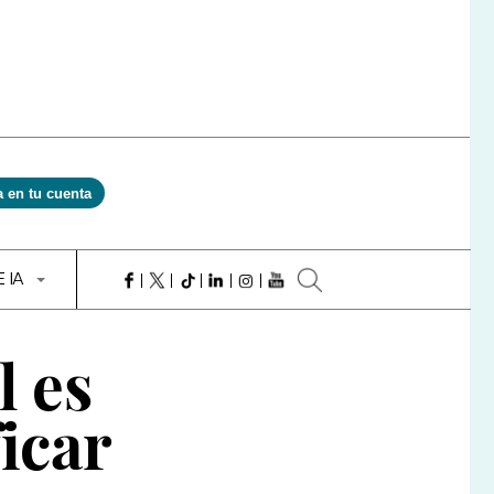
a en tu cuenta
E IA
l es
icar