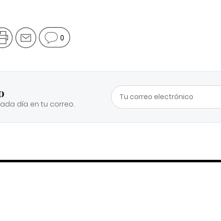
0
o
cada día en tu correo.