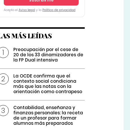
Suscribirme
Acepto el
Aviso legal
y la
Política de privacidad
LAS MÁS LEÍDAS
Preocupación por el cese de
20 de los 33 dinamizadores de
la FP Dual intensiva
La OCDE confirma que el
contexto social condiciona
más que las notas con la
orientación como contrapeso
Contabilidad, enseñanza y
finanzas personales: la receta
de un profesor para formar
alumnos más preparados