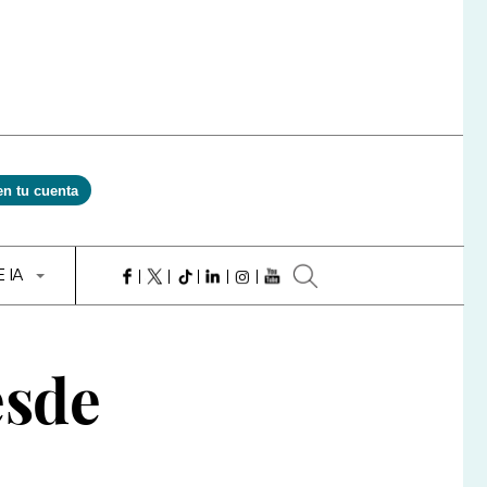
en tu cuenta
E IA
esde