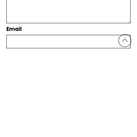
Email
Nombre
He leído y acepto la
Política de Privacidad
y el
Aviso Legal