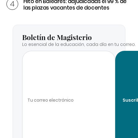
Hito en Baleares: adjudicadas el 99 % de
las plazas vacantes de docentes
Boletín de Magisterio
Lo esencial de la educación, cada día en tu correo.
Suscri