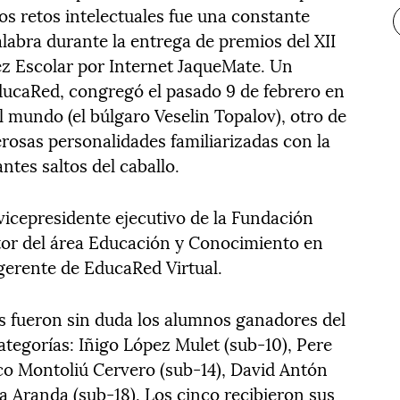
os retos intelectuales fue una constante
labra durante la entrega de premios del XII
 Escolar por Internet JaqueMate. Un
EducaRed, congregó el pasado 9 de febrero en
mundo (el búlgaro Veselin Topalov), otro de
rosas personalidades familiarizadas con la
antes saltos del caballo.
vicepresidente ejecutivo de la Fundación
ctor del área Educación y Conocimiento en
 gerente de EducaRed Virtual.
s fueron sin duda los alumnos ganadores del
tegorías: Iñigo López Mulet (sub-10), Pere
sco Montoliú Cervero (sub-14), David Antón
a Aranda (sub-18). Los cinco recibieron sus