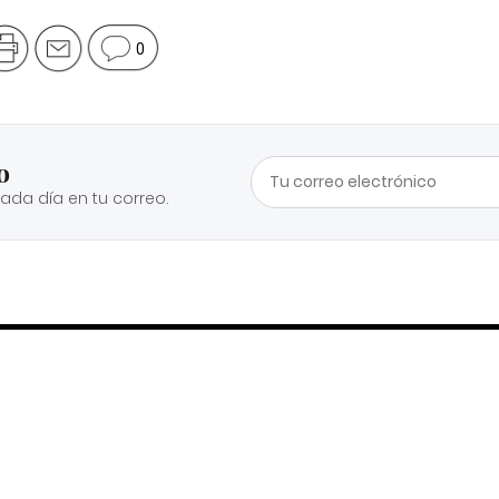
0
o
cada día en tu correo.