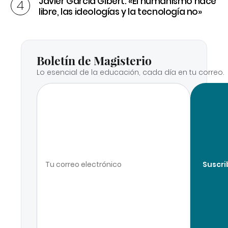
Javier García Gibert: «El humanismo hace
libre, las ideologías y la tecnología no»
Boletín de Magisterio
Lo esencial de la educación, cada día en tu correo.
Suscri