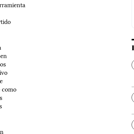
erramienta
rtido
a
 en
los
ivo
ue
e como
s
s
ón