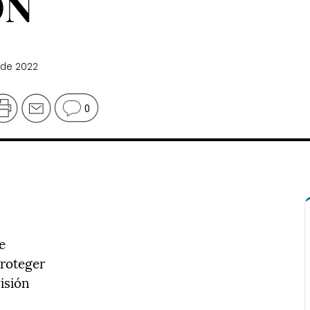
ÓN
 de 2022
0
e
proteger
isión