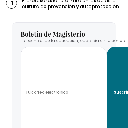
El profesorado reforzará en las aulas la
cultura de prevención y autoprotección
Boletín de Magisterio
Lo esencial de la educación, cada día en tu correo.
Suscri