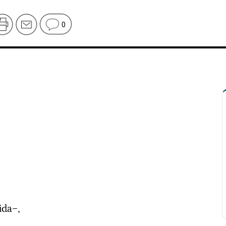
0
ida–,