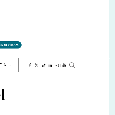
en tu cuenta
E IA
l
n