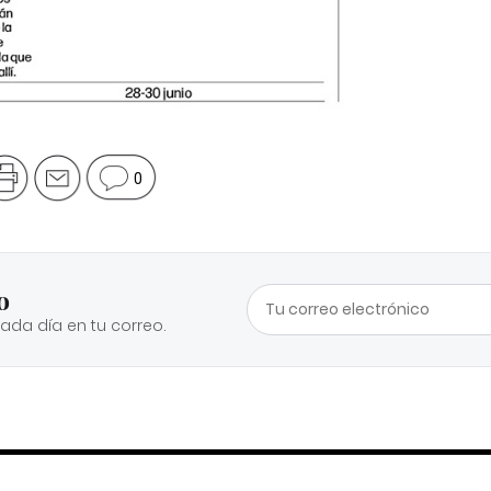
0
o
cada día en tu correo.