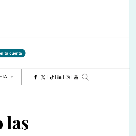
en tu cuenta
E IA
 las