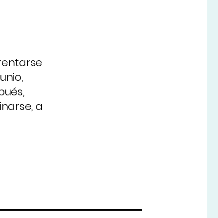
frentarse
unio,
pués,
narse, a