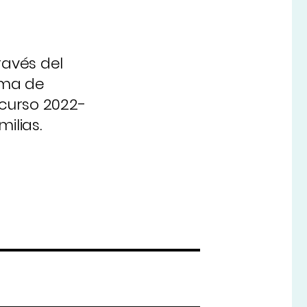
ravés del
rama de
 curso 2022-
ilias.