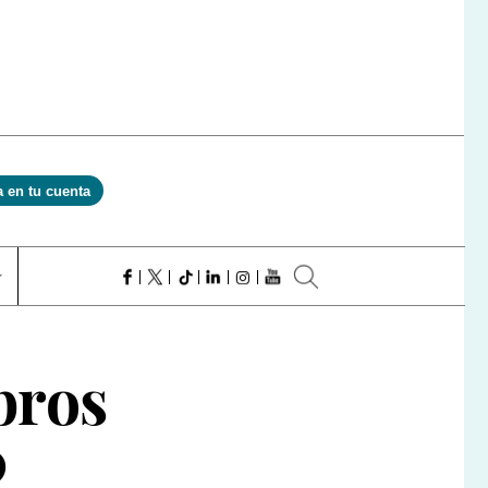
a en tu cuenta
bros
0