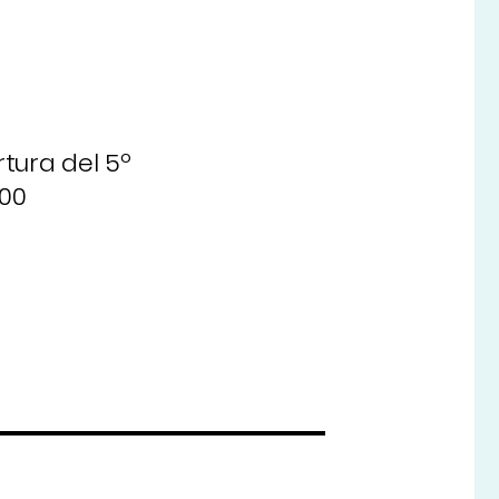
rtura del 5º
400