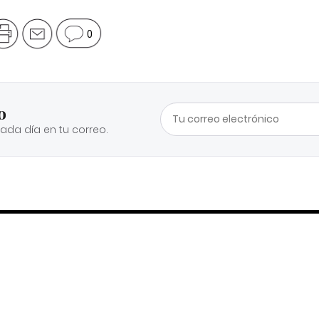
0
o
cada día en tu correo.