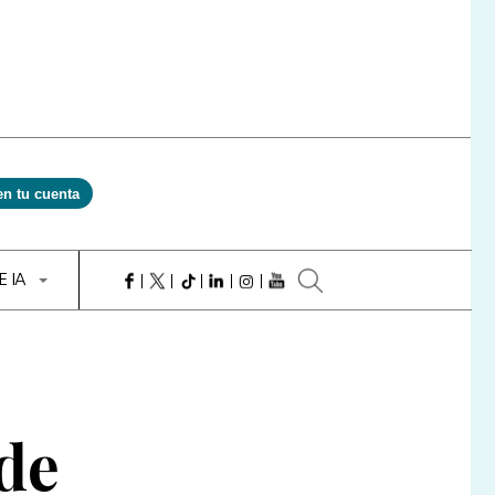
en tu cuenta
E IA
 de