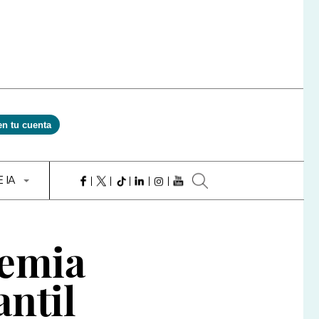
en tu cuenta
E IA
remia
antil