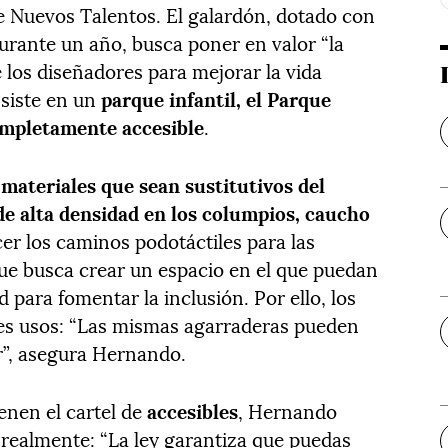
de Nuevos Talentos. El galardón, dotado con
urante un año, busca poner en valor “la
e los diseñadores para mejorar la vida
nsiste en un
parque infantil, el Parque
ompletamente accesible
.
r
materiales que sean sustitutivos del
 de alta densidad en los columpios, caucho
cer los caminos podotáctiles para las
ue busca crear un espacio en el que puedan
 para fomentar la inclusión. Por ello, los
es usos: “Las mismas agarraderas pueden
ar”, asegura Hernando.
enen el cartel de
accesibles
, Hernando
 realmente: “La ley garantiza que puedas