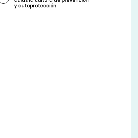
aulas la cultura de prevención
y autoprotección