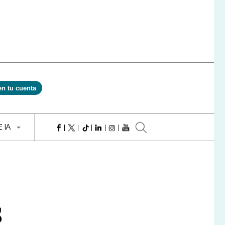
en tu cuenta
E IA
s