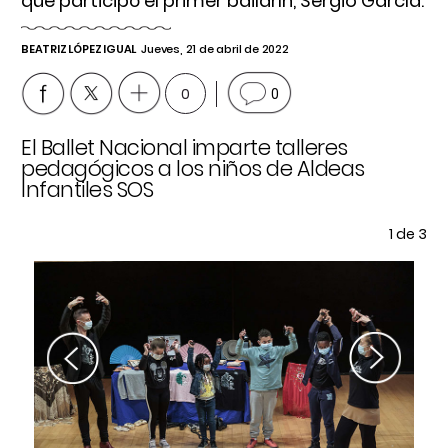
que participó el primer bailarín, Sergio García.
BEATRIZ LÓPEZ IGUAL
Jueves, 21 de abril de 2022
0
0
El Ballet Nacional imparte talleres
El
pedagógicos a los niños de Aldeas
pe
Infantiles SOS
In
e 3
1
de 3
Previous
Next