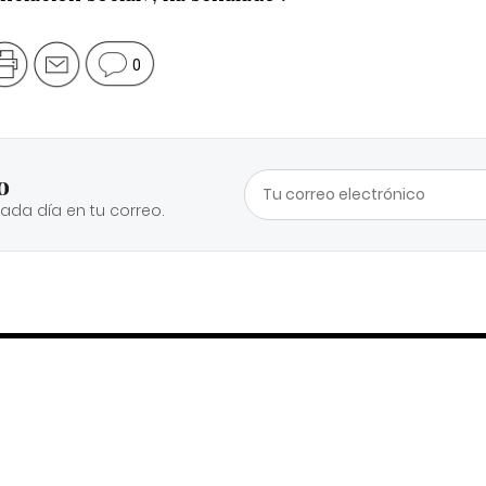
0
o
cada día en tu correo.