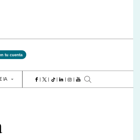
en tu cuenta
E IA
a