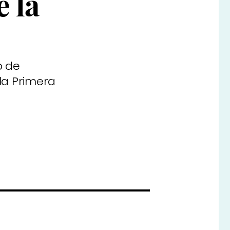
e la
o de
 la Primera