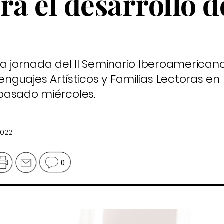
ra el desarrollo d
ra jornada del II Seminario Iberoamerican
Lenguajes Artísticos y Familias Lectoras en
l pasado miércoles.
2022
0