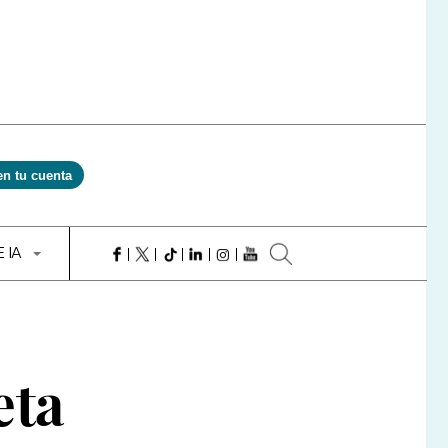
en tu cuenta
E IA
eta