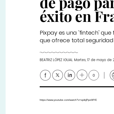
de pago par
éxito en Fr
Pixpay es una 'fintech' que
que ofrece total seguridad 
BEATRIZ LÓPEZ IGUAL
Martes, 17 de mayo de 
0
https://www.youtube.com/watch?v=xpibjPpeWYE