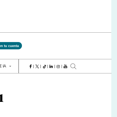
en tu cuenta
E IA
1