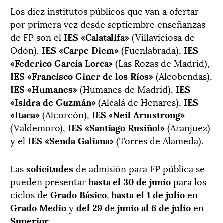
Los diez institutos públicos que van a ofertar
por primera vez desde septiembre enseñanzas
de FP son el
IES «Calatalifa»
(Villaviciosa de
Odón),
IES «Carpe Diem»
(Fuenlabrada),
IES
«Federico García Lorca»
(Las Rozas de Madrid),
IES «Francisco Giner de los Ríos»
(Alcobendas),
IES «Humanes»
(Humanes de Madrid),
IES
«Isidra de Guzmán»
(Alcalá de Henares),
IES
«Itaca»
(Alcorcón),
IES «Neil Armstrong»
(Valdemoro),
IES «Santiago Rusiñol»
(Aranjuez)
y el
IES «Senda Galiana»
(Torres de Alameda).
Las
solicitudes
de admisión para FP pública se
pueden presentar
hasta el 30 de junio
para los
ciclos de
Grado Básico
,
hasta el 1 de julio
en
Grado Medio
y
del 29 de junio al 6 de julio
en
Superior.