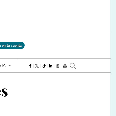
a en tu cuenta
E IA
es