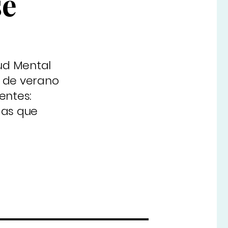
se
lud Mental
s de verano
entes:
idas que