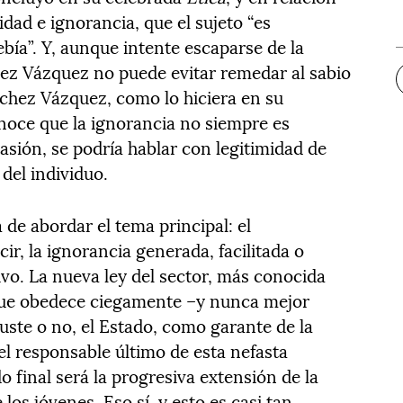
dad e ignorancia, que el sujeto “es
bía”. Y, aunque intente escaparse de la
chez Vázquez no puede evitar remedar al sabio
nchez Vázquez, como lo hiciera en su
noce que la ignorancia no siempre es
asión, se podría hablar con legitimidad de
del individuo.
 de abordar el tema principal: el
cir, la ignorancia generada, facilitada o
vo. La nueva ley del sector, más conocida
que obedece ciegamente –y nunca mejor
Guste o no, el Estado, como garante de la
el responsable último de esta nefasta
do final será la progresiva extensión de la
los jóvenes. Eso sí, y esto es casi tan