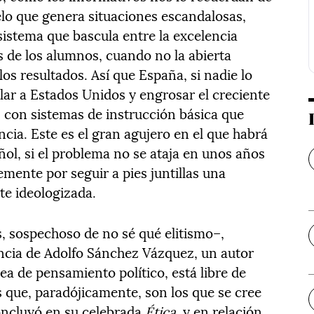
lo que genera situaciones escandalosas,
sistema que bascula entre la excelencia
 de los alumnos, cuando no la abierta
os resultados. Así que España, si nadie lo
ar a Estados Unidos y engrosar el creciente
con sistemas de instrucción básica que
cia. Este es el gran agujero en el que habrá
ol, si el problema no se ataja en unos años
emente por seguir a pies juntillas una
te ideologizada.
s, sospechoso de no sé qué elitismo–,
encia de Adolfo Sánchez Vázquez, un autor
ea de pensamiento político, está libre de
s que, paradójicamente, son los que se cree
oncluyó en su celebrada
Ética
, y en relación