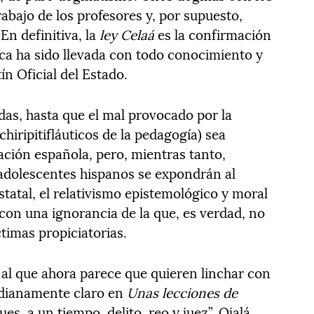
rabajo de los profesores y, por supuesto,
En definitiva, la
ley Celaá
es la confirmación
ica ha sido llevada con todo conocimiento y
ín Oficial del Estado.
das, hasta que el mal provocado por la
chiripitifláuticos de la pedagogía) sea
ación española, pero, mientras tanto,
adolescentes hispanos se expondrán al
statal, el relativismo epistemológico y moral
con una ignorancia de la que, es verdad, no
ctimas propiciatorias.
 al que ahora parece que quieren linchar con
ridianamente claro en
Unas lecciones de
es, a un tiempo, delito, reo y juez”. Ojalá