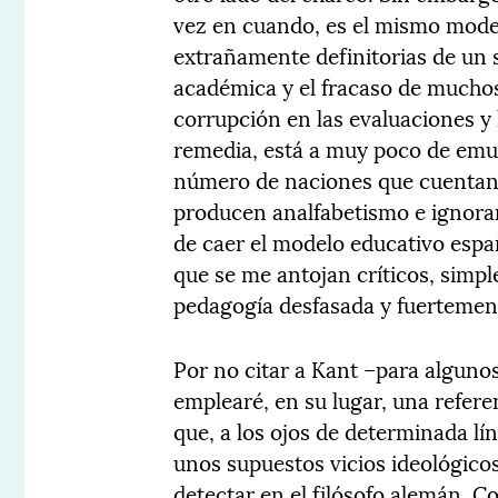
vez en cuando, es el mismo mode
extrañamente definitorias de un 
académica y el fracaso de muchos
corrupción en las evaluaciones y l
remedia, está a muy poco de emul
número de naciones que cuentan 
producen analfabetismo e ignoran
de caer el modelo educativo españ
que se me antojan críticos, simpl
pedagogía desfasada y fuertemen
Por no citar a Kant –para alguno
emplearé, en su lugar, una refer
que, a los ojos de determinada lín
unos supuestos vicios ideológico
detectar en el filósofo alemán. C