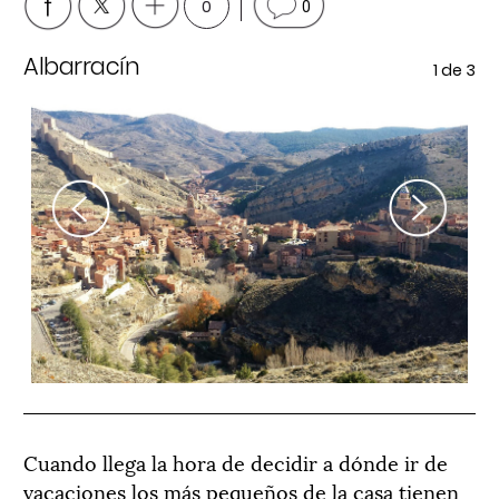
0
0
Albarracín
La
e 3
1
de 3
Previous
Next
Cuando llega la hora de decidir a dónde ir de
vacaciones los más pequeños de la casa tienen