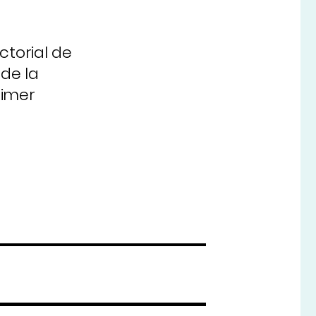
torial de
 de la
rimer