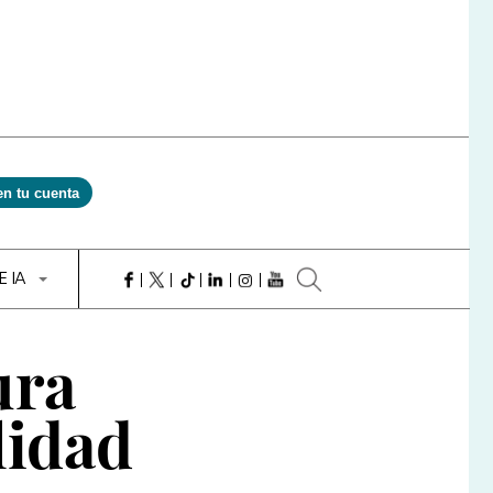
en tu cuenta
E IA
ura
lidad