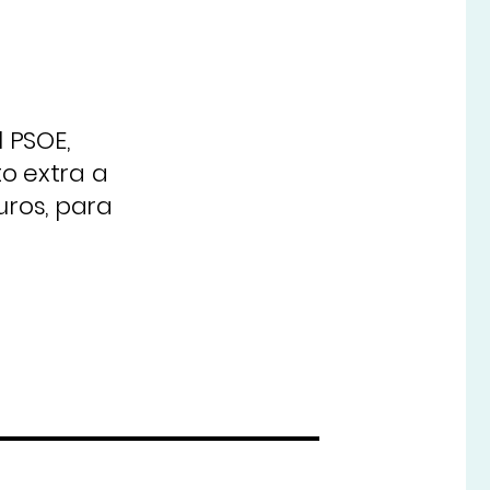
 PSOE,
o extra a
uros, para