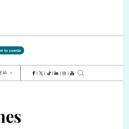
en tu cuenta
E IA
nes