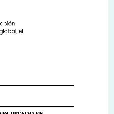
dación
lobal, el
ARCHIVADO EN