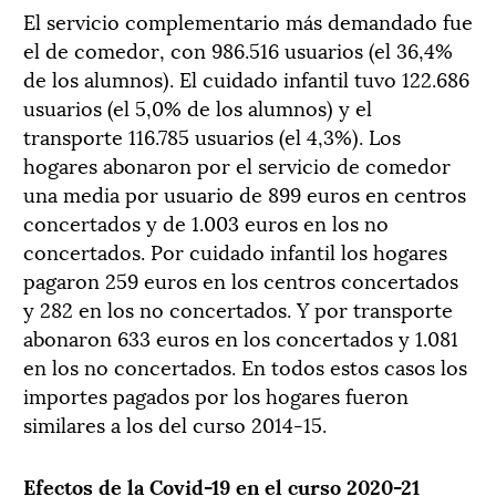
El servicio complementario más
demandado fue
el de comedor
,
con 986.516 usuarios (el
36,4%
de los alumnos
)
. El
cuidado infantil
tuvo
122.686
usuarios (el 5
,0
% de los alumnos) y
el
transporte 116.785
usuarios
(e
l 4,3%).
Los
hogares abonaron
por el servicio de comedor
una
media por usuar
io
de 899 euros en
centros
concertados y
de
1.003
euros
en
los
no
concertados
.
Por
cuidado infantil
los hogares
pagaron
259 euros en
los
centros concertados
y 282 en los
no concertados
. Y
por transporte
abonaron
633 euros en
los
concertados y 1.081
en
los
no
concertados
.
En todos estos casos los
importes pagados por los hogares fueron
similares a los del curso 2014-15.
Efectos de la
Covid-19
en el curso 2020-21