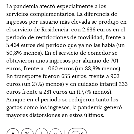
La
pandemia afectó especialm
en
te a
los
servicios complementarios. La diferencia de
ingresos
por usuario más elevada
se produjo
en
el servicio de R
esidencia
,
con 2.686 euros en el
periodo
de
restriccione
s de movilidad
, frente a
5.464 euros
d
el
periodo
que ya no
las
había
(un
50,8% menos).
E
n el servicio de
c
omedor
se
obtuviero
n
unos ingresos
por alumno
de 701
euros
,
frente a
1.060 euros (un 33,8% menos)
.
E
n
t
ransporte fueron
655
euros
,
frente a
903
euros (un 27
%)
menos) y en cuidado infantil 233
euros frente a 281 euros un (17,7% menos).
Aunque en el periodo se redujeron tanto los
gastos como los ingresos, la pandemia generó
mayores distorsiones en estos últimos.