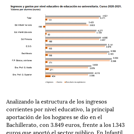
Analizando la estructura de los ingresos
corrientes
por nivel educativo
, la
principal
aportación
de los hogares
se dio
en
el
Bachillerato
,
con
3.849 euros
,
frente
a
los
1.34
3
euros que aportó
el
sector público
.
E
n
I
nfantil