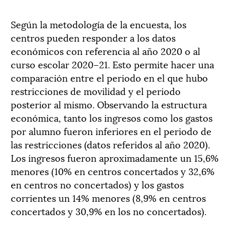
Según la
metodología de
la
encuesta
,
los
centros pueden
respond
er
a los datos
económicos
con referencia al año 2020 o al
curso escolar 2020
–
21
.
E
sto
permite hacer una
comparación
entre el
periodo
en el
que
hubo
restricciones de movilidad
y el periodo
posterior al mismo.
Observando la estructura
económica, tanto los ingresos como los gastos
por alumno fueron
inferiores en el periodo
de
las restricciones
(datos referidos al año 2020)
.
L
os ingresos
fueron
aproximadamente un 15,6%
menores
(10
% en centro
s
concertado
s
y 32,6%
en centro
s
no
concertado
s
)
y
los gastos
corrientes un 14
%
menores
(8,9% en centro
s
concertado
s
y
30,9% en
los
no concertado
s
).