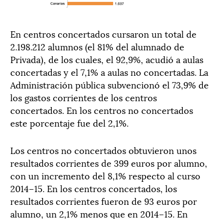
En centros concertados cursa
ro
n un t
otal de
2.198.212 alumnos
(el
81% del alumnado de
P
rivada
),
de los cuales, el 92,9%, acudió a aulas
concertadas y el
7
,1
%
a aulas no concertadas.
La
Administración pública subvencionó el 7
3
,
9
% de
los gastos corrientes de los centros
concertados. En los centros no concertados
este porcentaje fue de
l
2,1%.
Los centros no concertados obtuvieron unos
resultados corrientes de 399 euros por alumno,
con un incremento del 8,1% respecto al curso
2014
–
15.
En los centros concertados, los
resultados corrientes
fueron
de
93 euros por
alumno
,
un 2,1%
menos que
en 2014
–
15
.
En