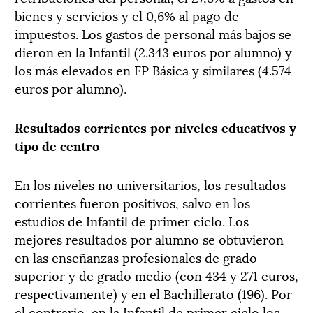
bienes y
servicios y el 0,6% al pago de
impuestos. Los gastos de personal
más bajos se
dieron
en
la
Infantil (2.343 euros por alumno) y
los más elevados
en
FP
Básica
y similares
(4.574
euros por alumno).
Resultados
corrientes
por
niveles
educativos
y
tipo de centro
En los niveles no universitarios, los resultados
corrientes fueron positivos, salvo
en los
estud
ios de Infantil de primer ciclo.
Los
mejores resultados
por alumno se obtuvieron
en las
e
nseñanzas profesionales de grado
superior
y
de grado medio
(
con
434
y
271
euros
,
respectivamente
) y
en
el
B
achillerato (196)
.
P
or
el contrario
,
en
la
Infantil de primer ciclo los