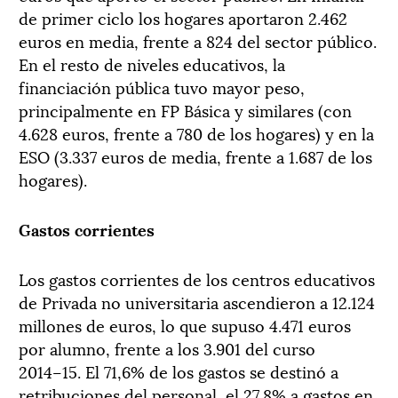
de primer ciclo
los hogares aportaron
2.462
euros
en
media
,
frente a
824 del sector público.
En el resto de niveles educativos
,
la
financiación pública tuvo mayor peso
,
principalmente en
FP Básica y similares
(
con
4.628 euros
,
frente
a
780 de los hogares) y
en
la
ESO
(3.337 euros de media
,
frente a 1.687 de los
hogares).
Gastos
corrientes
Los gastos corrientes
de lo
s
centros educativos
de Privada
no universitaria
ascendieron
a 1
2
.
124
millones de euros, lo que supuso
4.471
euros
por alumno
,
frente a los
3.901 del curso
2014
–
15.
El 71,6% de los gastos se destinó a
retribuciones del personal, el 27,8% a gastos en