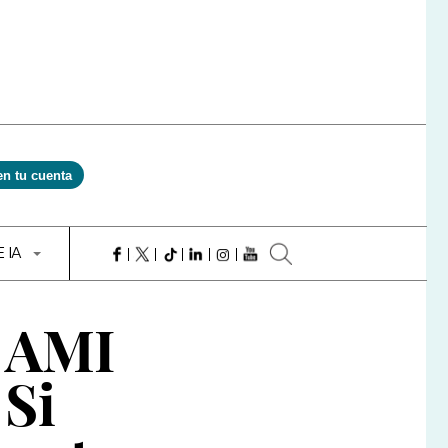
en tu cuenta
E IA
s AMI
 Si