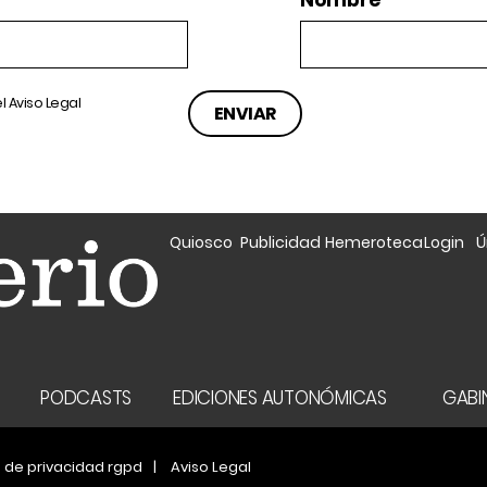
Nombre
el
Aviso Legal
Quiosco
Publicidad
Hemeroteca
Login
Ú
A
PODCASTS
EDICIONES AUTONÓMICAS
GABIN
a de privacidad rgpd
Aviso Legal