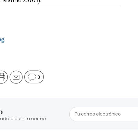
ng
0
o
cada día en tu correo.