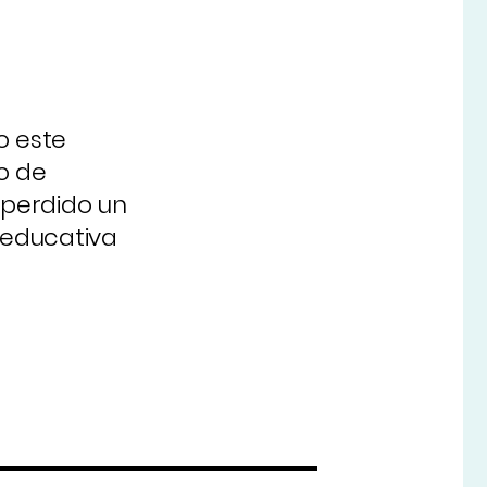
o este
o de
 perdido un
 educativa